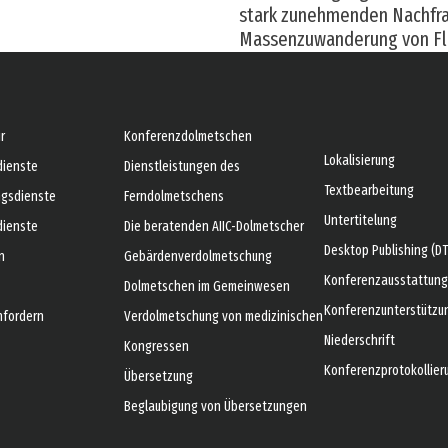
stark zunehmenden Nachfra
Massenzuwanderung von Flü
r
Konferenzdolmetschen
Lokalisierung
dienste
Dienstleistungen des
Textbearbeitung
ngsdienste
Ferndolmetschens
Untertitelung
dienste
Die beratenden AIIC-Dolmetscher
Desktop Publishing (DT
n
Gebärdenverdolmetschung
Konferenzausstattung
Dolmetschen im Gemeinwesen
Konferenzunterstützu
nfordern
Verdolmetschung von medizinischen
Niederschrift
Kongressen
Konferenzprotokollier
Übersetzung
Beglaubigung von Übersetzungen