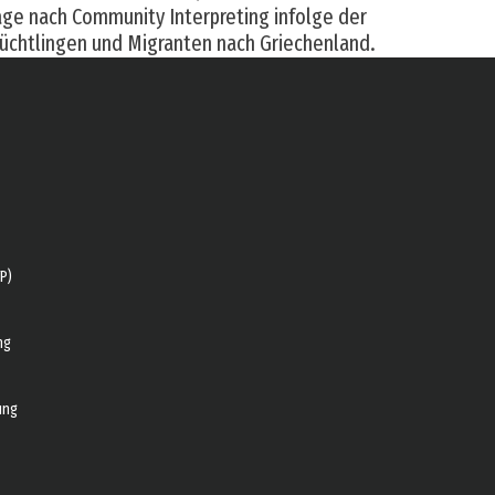
ge nach Community Interpreting infolge der
chtlingen und Migranten nach Griechenland.
P)
ng
ung