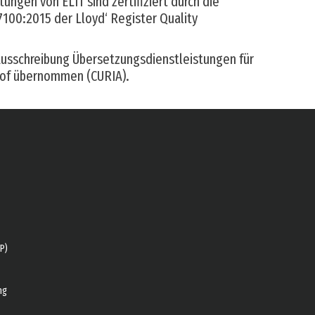
ungen von ELIT sind zertifiziert durch die
100:2015 der Lloyd‘ Register Quality
usschreibung Übersetzungsdienstleistungen für
hof übernommen (CURIA).
P)
ng