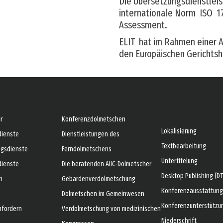
Die Übersetzungsdienstleist
internationale Norm ISO 17
Assessment.
ELIT hat im Rahmen einer A
den Europäischen Gerichts
r
Konferenzdolmetschen
Lokalisierung
dienste
Dienstleistungen des
Textbearbeitung
ngsdienste
Ferndolmetschens
Untertitelung
dienste
Die beratenden AIIC-Dolmetscher
Desktop Publishing (DT
n
Gebärdenverdolmetschung
Konferenzausstattung
Dolmetschen im Gemeinwesen
Konferenzunterstützu
nfordern
Verdolmetschung von medizinischen
Niederschrift