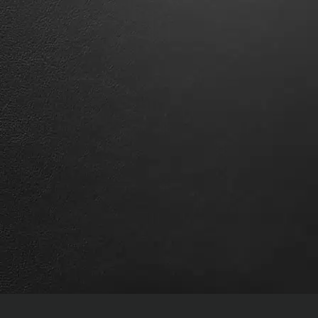
in@interpreters.gr
210-625 43 25
elit.language