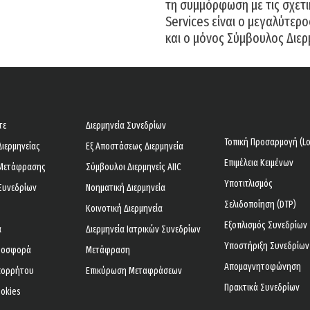
τη συμμόρφωση με τις σχετι
Services είναι ο μεγαλύτερ
και ο μόνος Σύμβουλος Διερ
τε
Διερμηνεία Συνεδρίων
Τοπική Προσαρμογή (Lo
Διερμηνείας
Εξ Αποστάσεως Διερμηνεία
Επιμέλεια Κειμένων
 Μετάφρασης
Σύμβουλοι Διερμηνείς AIIC
Υποτιτλισμός
Συνεδρίων
Νοηματική Διερμηνεία
Σελιδοποίηση (DTP)
Κοινοτική Διερμηνεία
Εξοπλισμός Συνεδρίων
α
Διερμηνεία Ιατρικών Συνεδρίων
Υποστήριξη Συνεδρίων
ροσφορά
Μετάφραση
Απομαγνητοφώνηση
Απορρήτου
Επικύρωση Μεταφράσεων
Πρακτικά Συνεδρίων
ookies