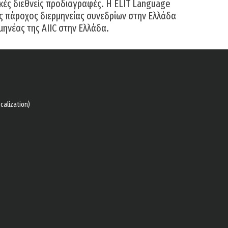
κές διεθνείς προδιαγραφές. Η ELIT Language
ος πάροχος διερμηνείας συνεδρίων στην Ελλάδα
μηνέας της AIIC στην Ελλάδα.
calization)